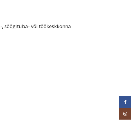
-, söögituba- või töökeskkonna
Face
Inst