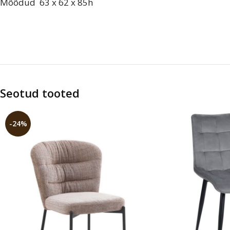
Mõõdud 63 x 62 x 85h
Seotud tooted
-24%