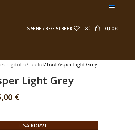
SISENE / REGISTREERI
0,00
€
a söögituba
Toolid
Tool Asper Light Grey
sper Light Grey
5,00
€
LISA KORVI