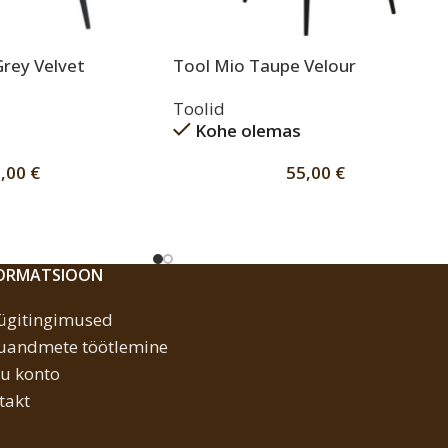
Grey Velvet
Tool Mio Taupe Velour
Toolid
Kohe olemas
5,00
€
55,00
€
FORMATSIOON
gitingimused
kuandmete töötlemine
u konto
takt