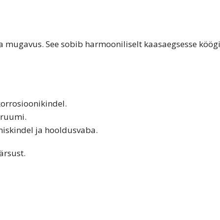
ja mugavus. See sobib harmooniliselt kaasaegsesse köögi
orrosioonikindel.
 ruumi.
miskindel ja hooldusvaba.
ärsust.