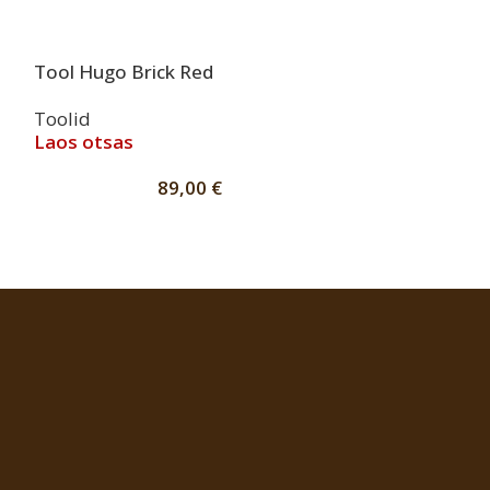
Tool Hugo Brick Red
Tool Police W
Toolid
Toolid
Laos otsas
Kohe olem
89,00
€