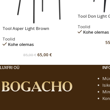
Tool Don Light 
Toolid
Tool Asper Light Brown
Kohe olemas
Toolid
5
Kohe olemas
65,00
€
85,00
€
LUXFRI OÜ
IN
Müü
Isi
Min
Kon