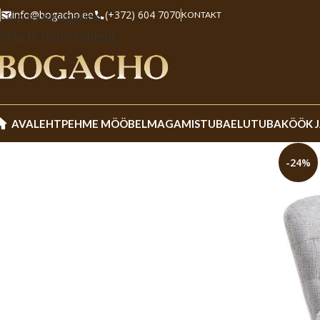
info@bogacho.ee
(+372) 604 7070
Skip to navigation
KONTAKT
Skip to main content
AVALEHT
PEHME MÖÖBEL
MAGAMISTUBA
ELUTUBA
KÖÖK 
-24%