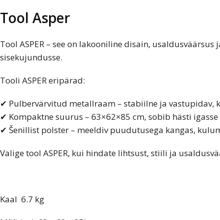
Tool Asper
Tool ASPER – see on lakooniline disain, usaldusväärsus 
sisekujundusse.
Tooli ASPER eripärad:
✔ Pulbervärvitud metallraam – stabiilne ja vastupidav, k
✔ Kompaktne suurus – 63×62×85 cm, sobib hästi igasse
✔ Šenillist polster – meeldiv puudutusega kangas, kulu
Valige tool ASPER, kui hindate lihtsust, stiili ja usaldusvä
Kaal 6.7 kg