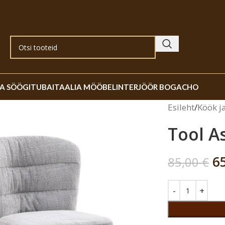
JA SÖÖGITUBA
ITAALIA MÖÖBEL
INTERJÖÖR BOGACHO
Esileht
Köök j
Tool A
6
85,00
€